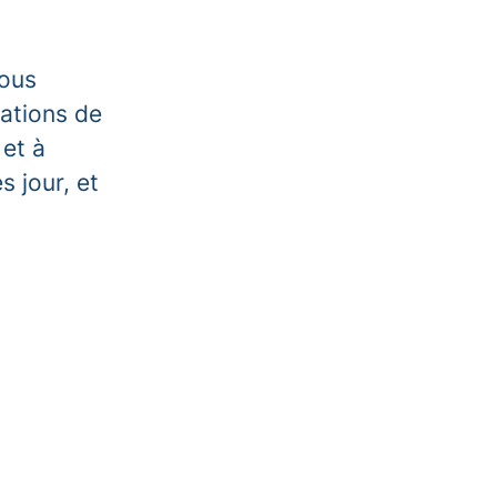
nous
rations de
 et à
s jour, et