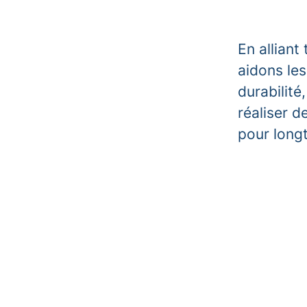
En alliant
aidons les
durabilité
réaliser d
pour long